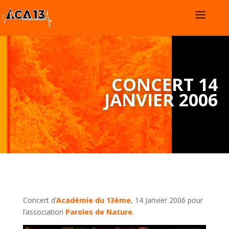
CONCERT 14
JANVIER 2006
Concert d’
Académie du 13ème
, 14 Janvier 2006 pour
l’association
Paroles de Nature
.