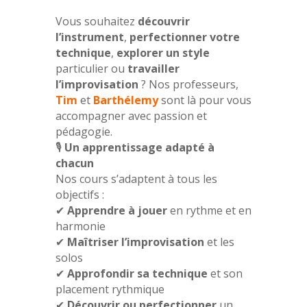
Vous souhaitez
découvrir
l’instrument
,
perfectionner votre
technique
,
explorer un style
particulier ou
travailler
l’improvisation
? Nos professeurs,
Tim
et
Barthélemy
sont là pour vous
accompagner avec passion et
pédagogie.
🎙️
Un apprentissage adapté à
chacun
Nos cours s’adaptent à tous les
objectifs :
✔
Apprendre à jouer
en rythme et en
harmonie
✔
Maîtriser l’improvisation
et les
solos
✔
Approfondir sa technique
et son
placement rythmique
✔
Découvrir ou perfectionner
un