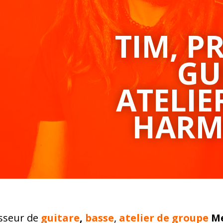
TIM, P
GU
ATELIE
HARM
esseur de
guitare
,
basse
,
atelier de
groupe
Me