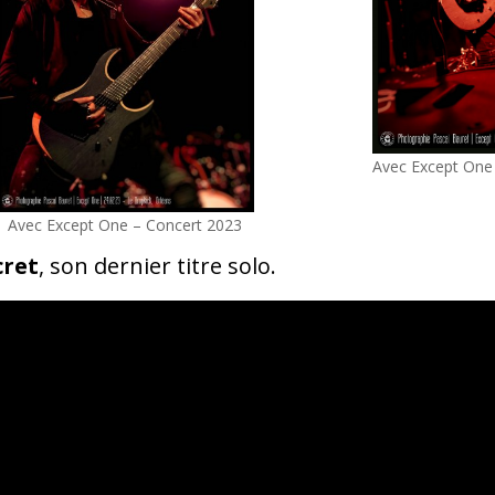
Avec Except One
Avec Except One – Concert 2023
cret
, son dernier titre solo.