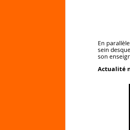
En parallèl
sein desquel
son enseign
Actualité 