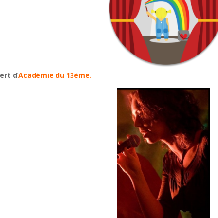
ert d’
Académie du 13ème.