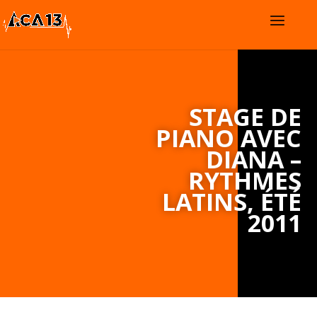
STAGE DE
PIANO AVEC
DIANA –
RYTHMES
LATINS, ÉTÉ
2011