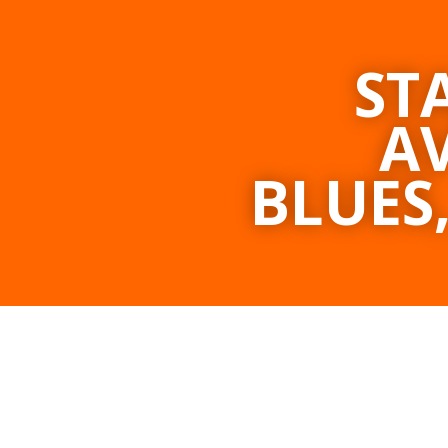
ST
AV
BLUES,