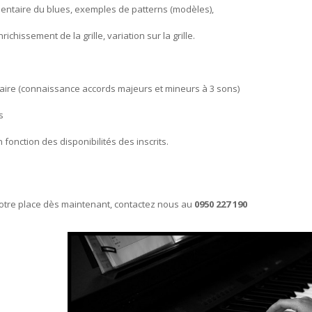
émentaire du blues, exemples de patterns (modèles),
richissement de la grille, variation sur la grille.
iaire (connaissance accords majeurs et mineurs à 3 sons)
s
n fonction des disponibilités des inscrits.
votre place dès maintenant, contactez nous au
0950 227 190