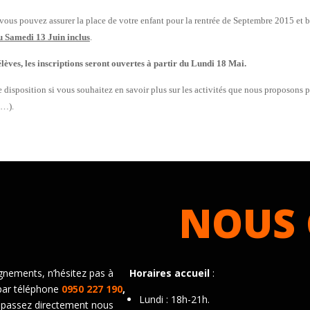
vous pouvez assurer la place de votre enfant pour la rentrée de Septembre 2015 et 
u Samedi 13 Juin inclus
.
lèves, les inscriptions seront ouvertes à partir du Lundi 18 Mai.
disposition si vous souhaitez en savoir plus sur les activités que nous proposons po
o…).
NOUS 
gnements, n’hésitez pas à
Horaires accueil
:
par téléphone
0950 227 190
,
Lundi : 18h-21h.
 passez directement nous