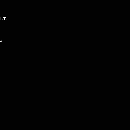
17h.
 à