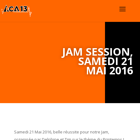
JAM SESSION,
SAMEDI 21
MAI 2016
Samedi 21 Mai 2016, belle réussite pour notre Jam,
organisée par Delphine et Tim sur le thème du Printemps !