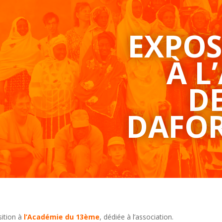
EXPOS
À L
D
DAFOR
ition à
l’Académie du 13ème
, dédiée à l’association.