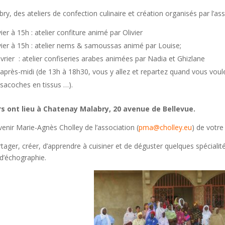
y, des ateliers de confection culinaire et création organisés par l’ass
er à 15h : atelier confiture animé par Olivier
ier à 15h : atelier nems & samoussas animé par Louise;
rier : atelier confiseries arabes animées par Nadia et Ghizlane
 après-midi (de 13h à 18h30, vous y allez et repartez quand vous voulez
 sacoches en tissus …).
rs ont lieu à Chatenay Malabry, 20 avenue de Bellevue.
enir Marie-Agnès Cholley de l’association (
pma@cholley.eu
) de votre
tager, créer, d’apprendre à cuisiner et de déguster quelques spécialit
 d’échographie.