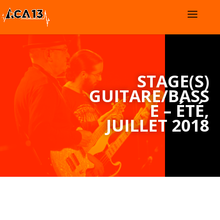
STAGE(S)
GUITARE/BASS
E – ÉTÉ,
JUILLET 2018