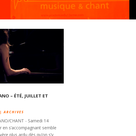
ANO – ÉTÉ, JUILLET ET
|
ARCHIVES
ANO/CHANT - Samedi 14
nter en s’accompagnant semble
avère plus ardu dès qu’on s’y