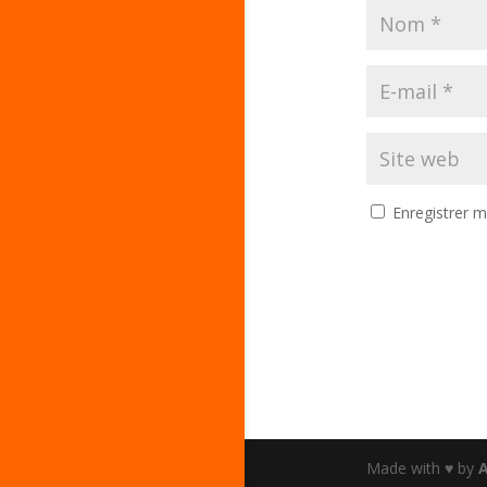
Enregistrer 
Made with ♥ by
A