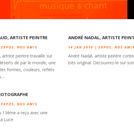
AUD, ARTISTE PEINTRE
ANDRÉ NADAL, ARTISTE PEIN
|
EXPOS
,
NOS AMIS
14 JAN 2010
|
EXPOS
,
NOS AMI
artiste peintre travaille sur
André Nadal, artiste peintre con
 déserts de par le monde, une
très original. Découvrez-le sur son
les formes, couleurs, reflets
...
PHOTOGRAPHE
|
EXPOS
,
NOS AMIS
u 13ème a reçu avec une
sa Luce.