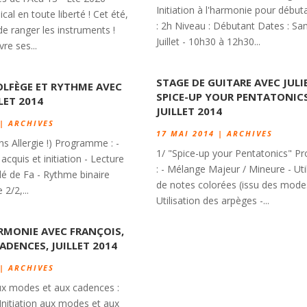
Initiation à l'harmonie pour débu
cal en toute liberté ! Cet été,
: 2h Niveau : Débutant Dates : Sa
e ranger les instruments !
Juillet - 10h30 à 12h30...
re ses...
STAGE DE GUITARE AVEC JULI
OLFÈGE ET RYTHME AVEC
SPICE-UP YOUR PENTATONICS
LLET 2014
JUILLET 2014
|
ARCHIVES
17 MAI 2014
|
ARCHIVES
ns Allergie !) Programme : -
1/ "Spice-up your Pentatonics" 
acquis et initiation - Lecture
: - Mélange Majeur / Mineure - Uti
clé de Fa - Rythme binaire
de notes colorées (issu des mode
2/2,...
Utilisation des arpèges -...
RMONIE AVEC FRANÇOIS,
ADENCES, JUILLET 2014
|
ARCHIVES
aux modes et aux cadences :
nitiation aux modes et aux