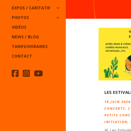
EXPOS / CARITATIF
PHOTOS
VIDÉOS
NEWS / BLOG
TARIFS/HORAIRES
CONTACT
LES ESTIVAL
18 JUIN 2026
CONCERTS
,
C
PETITS CONC
INITIATION
,
🥁 Les Estival