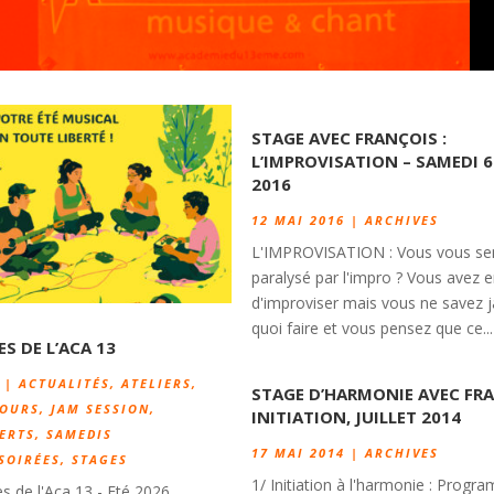
STAGE AVEC FRANÇOIS :
L’IMPROVISATION – SAMEDI 
2016
12 MAI 2016
|
ARCHIVES
L'IMPROVISATION : Vous vous se
paralysé par l'impro ? Vous avez e
d'improviser mais vous ne savez 
quoi faire et vous pensez que ce...
ES DE L’ACA 13
|
ACTUALITÉS
,
ATELIERS
,
STAGE D’HARMONIE AVEC FRA
OURS
,
JAM SESSION
,
INITIATION, JUILLET 2014
ERTS
,
SAMEDIS
17 MAI 2014
|
ARCHIVES
SOIRÉES
,
STAGES
1/ Initiation à l'harmonie : Progr
es de l'Aca 13 - Eté 2026