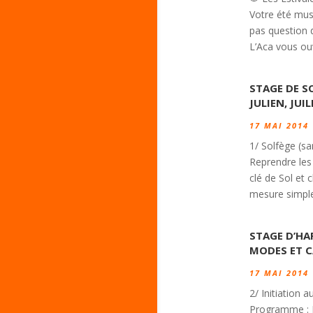
Votre été musi
pas question d
L’Aca vous ouv
STAGE DE S
JULIEN, JUI
17 MAI 2014
1/ Solfège (sa
Reprendre les 
clé de Sol et 
mesure simple 
STAGE D’HA
MODES ET C
17 MAI 2014
2/ Initiation 
Programme : I